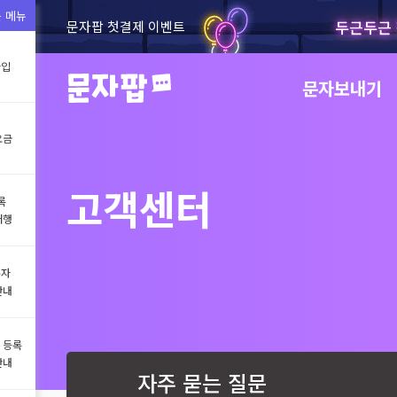
 메뉴
두근두근 
문자팝 첫결제 이벤트
가입
문자보내기
요금
고객센터
록
대행
문자
안내
 등록
안내
자주 묻는 질문