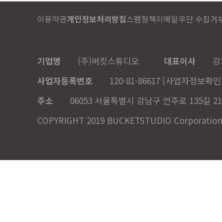
이용약관
개인정보처리방침
스팸정책
이메일무단 수집거
기업명
(주)버킷스튜디오
대표이사
강
사업자등록번호
120-81-86617
[사업자정보확인
주소
06053 서울특별시 강남구 언주로 135길 21
COPYRIGHT 2019 BUCKETSTUDIO Corporation. A