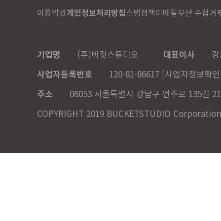
이용약관
개인정보처리방침
스팸정책
이메일무단 수집거
기업명
(주)버킷스튜디오
대표이사
강
사업자등록번호
120-81-86617
[사업자정보확인
주소
06053 서울특별시 강남구 언주로 135길 21
COPYRIGHT 2019 BUCKETSTUDIO Corporation. A