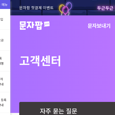
 메뉴
두근두근 
문자팝 첫결제 이벤트
가입
문자보내기
요금
고객센터
록
대행
문자
안내
 등록
안내
자주 묻는 질문