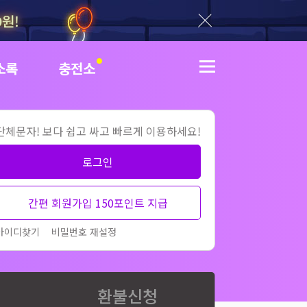
9원!
닫기
소록
충전소
더보기
단체문자! 보다 쉽고 싸고 빠르게 이용하세요!
로그인
간편 회원가입 150포인트 지급
아이디찾기
비밀번호 재설정
환불신청