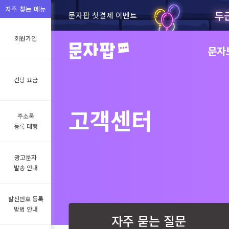
자주 찾는 메뉴
두
문자팝 첫결제 이벤트
회원가입
문자
건당 요금
고객센터
주소록
등록 대행
광고문자
발송 안내
발신번호 등록
방법 안내
자주 묻는 질문