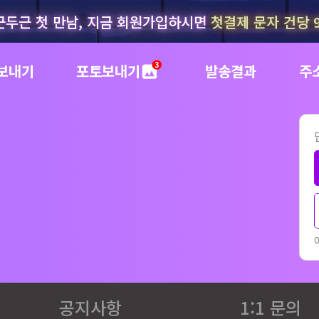
근두근 첫 만남, 지금 회원가입하시면
첫결제 문자 건당 
보내기
포토보내기
발송결과
주
공지사항
1:1 문의