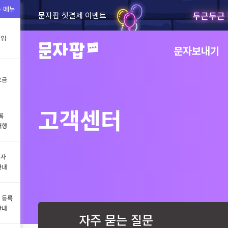
 메뉴
두근두근 
문자팝 첫결제 이벤트
가입
문자보내기
요금
고객센터
록
대행
문자
안내
 등록
안내
자주 묻는 질문