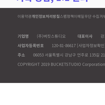
이용약관
개인정보처리방침
스팸정책
이메일무단 수집거
기업명
(주)버킷스튜디오
대표이사
강
사업자등록번호
120-81-86617
[사업자정보확인
주소
06053 서울특별시 강남구 언주로 135길 21
COPYRIGHT 2019 BUCKETSTUDIO Corporation. A