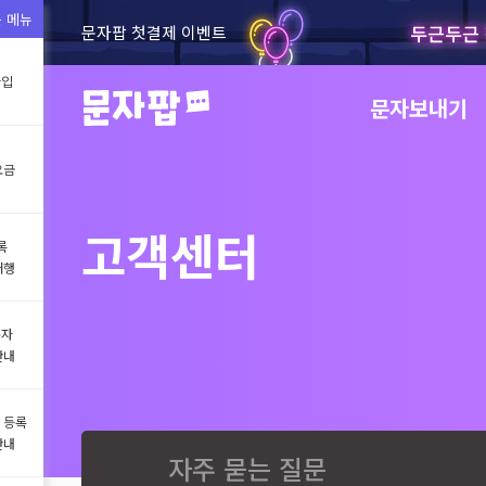
 메뉴
두근두근 
문자팝 첫결제 이벤트
가입
문자보내기
요금
고객센터
록
대행
문자
안내
 등록
안내
자주 묻는 질문