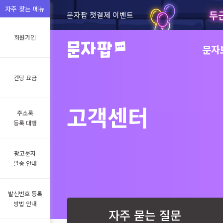
자주 찾는 메뉴
두
문자팝 첫결제 이벤트
회원가입
문자
건당 요금
고객센터
주소록
등록 대행
광고문자
발송 안내
발신번호 등록
방법 안내
자주 묻는 질문