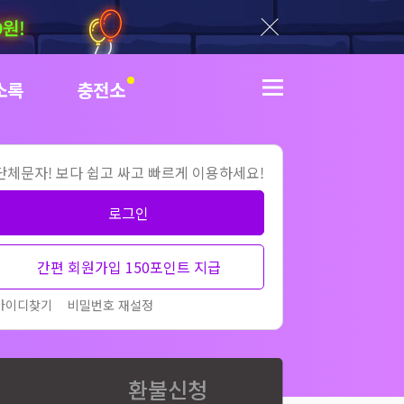
9원!
닫기
소록
충전소
더보기
단체문자! 보다 쉽고 싸고 빠르게 이용하세요!
로그인
간편 회원가입 150포인트 지급
아이디찾기
비밀번호 재설정
환불신청