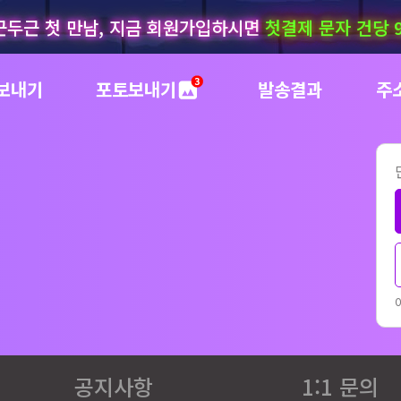
근두근 첫 만남, 지금 회원가입하시면
첫결제 문자 건당 
보내기
포토보내기
발송결과
주
공지사항
1:1 문의