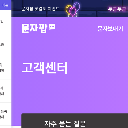
 메뉴
두근두근 
문자팝 첫결제 이벤트
가입
문자보내기
요금
고객센터
록
대행
문자
안내
 등록
안내
자주 묻는 질문