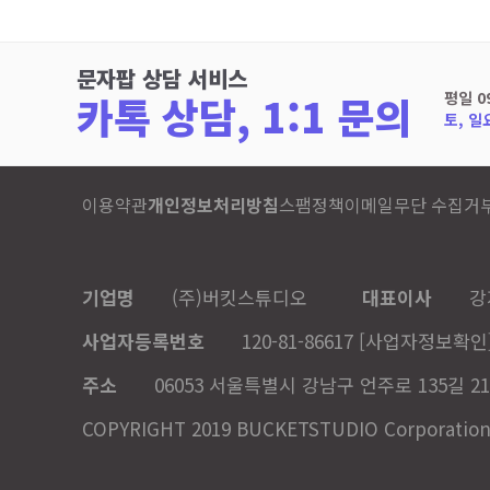
문자팝 상담 서비스
카톡 상담, 1:1 문의
평일 0
토, 일
이용약관
개인정보처리방침
스팸정책
이메일무단 수집거
기업명
(주)버킷스튜디오
대표이사
강
사업자등록번호
120-81-86617
[사업자정보확인
주소
06053 서울특별시 강남구 언주로 135길 21
COPYRIGHT 2019 BUCKETSTUDIO Corporation. A