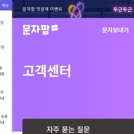
 메뉴
두근두근 
문자팝 첫결제 이벤트
가입
문자보내기
요금
고객센터
록
대행
문자
안내
 등록
안내
자주 묻는 질문