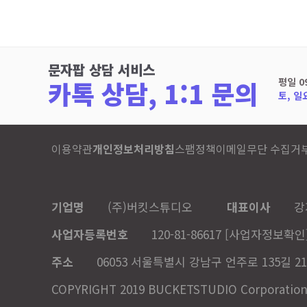
문자팝 상담 서비스
카톡 상담, 1:1 문의
평일 0
토, 일
이용약관
개인정보처리방침
스팸정책
이메일무단 수집거
기업명
(주)버킷스튜디오
대표이사
강
사업자등록번호
120-81-86617
[사업자정보확인
주소
06053 서울특별시 강남구 언주로 135길 21
COPYRIGHT 2019 BUCKETSTUDIO Corporation. A