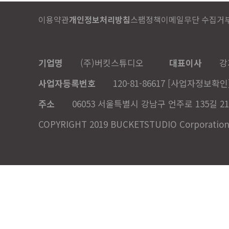
이용약관
개인정보처리방침
스팸정책
이메일무단 수집거
기업명
(주)버킷스튜디오
대표이사
강
사업자등록번호
120-81-86617
[사업자정보확인
주소
06053 서울특별시 강남구 언주로 135길 21
COPYRIGHT 2019 BUCKETSTUDIO Corporation. A