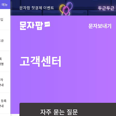
 메뉴
두근두근 
문자팝 첫결제 이벤트
가입
문자보내기
요금
고객센터
록
대행
문자
안내
 등록
안내
자주 묻는 질문