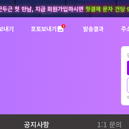
근두근 첫 만남, 지금 회원가입하시면
첫결제 문자 건당 
보내기
포토보내기
발송결과
주
공지사항
1:1 문의