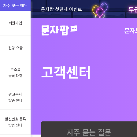
자주 찾는 메뉴
두
문자팝 첫결제 이벤트
회원가입
문자
건당 요금
고객센터
주소록
등록 대행
광고문자
발송 안내
발신번호 등록
방법 안내
자주 묻는 질문