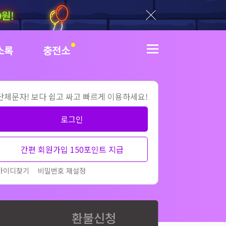
9원!
닫기
소록
충전소
더보기
단체문자! 보다 쉽고 싸고 빠르게 이용하세요!
로그인
간편 회원가입 150포인트 지급
아이디찾기
비밀번호 재설정
환불신청