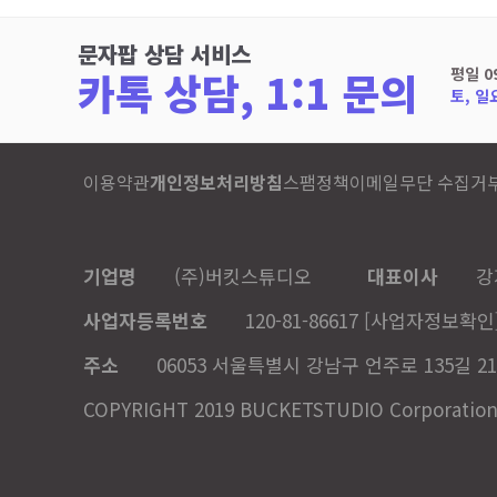
문자팝 상담 서비스
카톡 상담, 1:1 문의
평일 0
토, 일
이용약관
개인정보처리방침
스팸정책
이메일무단 수집거
기업명
(주)버킷스튜디오
대표이사
강
사업자등록번호
120-81-86617
[사업자정보확인
주소
06053 서울특별시 강남구 언주로 135길 21
COPYRIGHT 2019 BUCKETSTUDIO Corporation. A