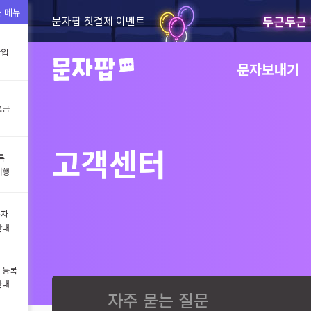
 메뉴
두근두근 
문자팝 첫결제 이벤트
가입
문자보내기
요금
고객센터
록
대행
문자
안내
 등록
안내
자주 묻는 질문